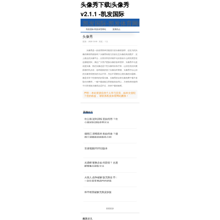
头像秀下载|头像秀
v2.1.1 -凯发国际
凯发国际-凯发体育网站
凯发国际-凯发体育网站
直播热点
热门事件
专题
头像秀
更新：2020-12-09 浏览：1 次
头像秀是一款使用简单功能强大的头像资源库，还在为找头
像的事情而烦恼吗？头像秀有着几百款社交头像的高清图片，史
上最全的头像平台，分类非常的详细不论你喜欢什么样的类型在
这都能找到，满足广大用户更换头像的各种需求。头像秀不论是
动漫头像、情侣头像还是个性头像等应有尽有，让你告别沉闷紧
跟着时尚步伐，各种最新的热门头像实时掌握。头像秀可以让你
的头像变得更加的与众不同，完全不需要担心撞头像的问题哦，
都是非常个性独特的好看头像。头像秀的全部头像免费下载不收
取任何费用，一键下载就能立即更换到应用上，方便简单快捷用
于日常更换头像再合适不过，快来下载体验吧。
声明：本站资源仅供个人学习交流，如本文侵犯
了您的权益， 请联系凯发体育网站删除！
其他
推荐
坎公骑冠剑训练室如何用？坎
公骑冠剑训练使用方法
2023-07-11
799
烟雨江湖蜀南米粉如何做？烟
雨江湖蜀南米粉制作介绍
2023-07-04
50
百搜视频2020旧版本
2021-07-15
126
光遇螃蟹舞步如何获得？光遇
螃蟹舞步获取方法
2023-07-08
976
火柴人战争破解版无限金币：
一款比较有挑战性的游戏
2020-11-03
310
和平精英破解无限皮肤版
2021-03-03
104
查看更多
相关
资讯