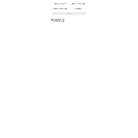
头像秀自己制作头像ios
头像秀自己制作头像破解版
头像秀自己制作头像免费版
头像秀破解版
查看更多
网站地图