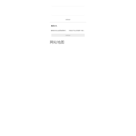
查看更多
相关
资讯
酷狗音乐怎么设置场景模式？酷狗音乐设置场景模式操作介绍
抖音盒子怎么开直播？抖音盒子开直播操作介绍
查看更多
网站地图