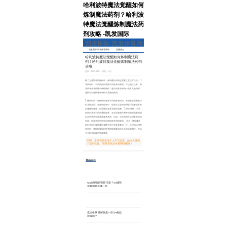
哈利波特魔法觉醒如何
炼制魔法药剂？哈利波
特魔法觉醒炼制魔法药
剂攻略 -凯发国际
凯发国际-凯发体育网站
凯发国际-凯发体育网站
直播热点
热门事件
专题
哈利波特魔法觉醒如何炼制魔法药
剂？哈利波特魔法觉醒炼制魔法药剂
攻略
更新：2023-06-21 浏览：1 次
除了上述简单的操作外，炼制魔法药剂还需要注意以下几点： 1.
草药材料：不同的药剂需要不同的草药材料，可以通过任务、商
店或者在草药园中种植获得。建议玩家多种植一些常见的药材，
这样可以更快速地制作出需要的药剂。
2. 炼制时间：每种药剂都有不同的炼制时间，有些甚至需要数小
时才能完成。在熬制过程中，玩家可以选择使用金币或者道具来
加速炼制进度，但需要注意是否值得花费。 3. 药剂属性：不同
的药剂具有不同的属性效果，在决定要制作哪种药剂时需要根据
自己的需求和游戏进度来考虑。比如，生命药剂可以回复角色的
血量，而蓝色药剂则可以增加角色的能量值。 总之，炼制魔法
药剂是哈利波特魔法觉醒手游中非常重要的一环，合理地运用草
药材料、掌握好炼制时间并根据需要选择合适的药剂属性，可以
大大提升玩家的游戏体验。
声明：本站资源仅供个人学习交流，如本文侵犯
了您的权益， 请联系凯发体育网站删除！
其他
推荐
qq如何编辑视频消息？qq编辑
视频消息步骤一览
2023-06-09
947
正义枪战破解版是一款fps枪战
游戏吗？
2022-03-15
325