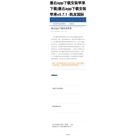
最右app下载安装苹果
下载|最右app下载安装
苹果v5.7.1 -凯发国际
凯发国际-凯发体育网站
凯发国际-凯发体育网站
直播热点
热门事件
专题
最右app下载安装苹果
更新：2021-05-09 浏览：2 次
最右app下载安装苹果作为没广告可以刷新颖话题的软件，
带有的热辣、搞笑、犀利等聊天互动，都可带来更有趣的生活方
式。最右app下载安装苹果实时更新的齐全分类，无论什么题材
皆应有尽有，搞笑无限量以及好玩的话题，能令大家深陷火热讨
论无法自拔。最右app下载安装苹果还有搞笑的视频分享，超多
形式的呈现，能快速找到趣味相投的人，从此在这个网络社会不
再是孤军奋战。最右app下载安装苹果自由的发表权利，想说什
么就说什么，还可以自己制造话题，说不定能遇到更有趣的评
论。最右app下载安装苹果免费使用，走到哪里就可看到哪里，
海量话题选择，喜欢的小伙伴就快来下载试试看。
声明：本站资源仅供个人学习交流，如本文侵犯
了您的权益， 请联系凯发体育网站删除！
其他
推荐
中餐厅礼包码版
2020-10-14
214
快看漫画app
2021-07-09
759
豆丁免费小说无广告版：一款
资源多无广告免费的全本免费
阅读器
2021-01-20
407
查看更多