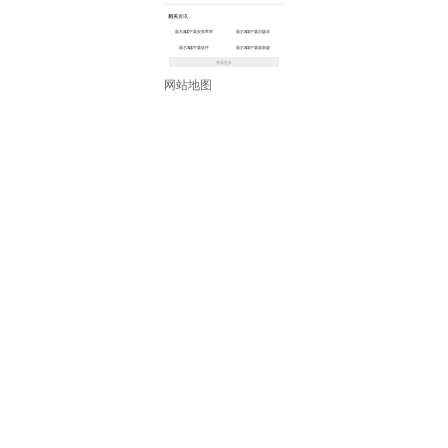
相关
资讯
最右app下载安装苹果
最右app下载旧版本
最右app下载软件
最右app下载最新版
查看更多
网站地图