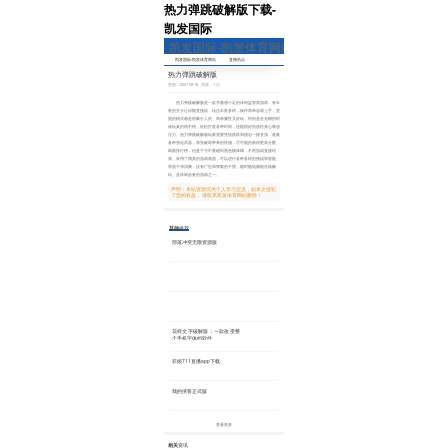
热力弹跳破解版下载-
凯发国际
凯发国际-凯发体育网站
凯发国际-凯发体育网站
直播热点
热门事件
专题
热力弹跳破解版
更新：2021-08-18 浏览：1 次
热力弹跳破解版是一款节奏感十足的休闲益智类游戏，有丰
富的关卡让你随意挑战，玩法丰富多样，操作简单容易上手，里
面的模式都是很吸引人的，简单魔性又好玩，特别是在无聊的时
候玩真的很不错，轻松打发各种时间，还能很好的放松身心释放
压力。热力弹跳破解版玩家需要凭借跳跃和撞击一路登顶，收集
各种强化武器，享受破坏带来的快感，尽可能的获得更高分数，
刷新排行榜，但是千万不要碰到黑色物体哦，不然游戏直接结
束。采用了精美的游戏画面，可以进行各种各样的挑战和冒险，
界面干净清爽，没有广告和弹窗的干扰，随时随地都能在线畅
玩，是休闲必备的游戏之一。
声明：本站资源仅供个人学习交流，如本文侵犯
了您的权益， 请联系凯发体育网站删除！
其他
推荐
部落冲突无限资源版
2021-08-18
1
花样文字破解版：一款改变整
个手机字体的软件
2020-10-14
1
菲姬711直播app下载
2021-01-07
1
我的侠客正式版
2020-12-04
1
查看更多
相关
资讯